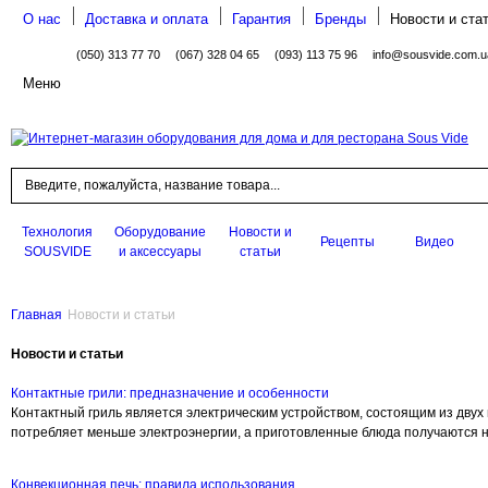
О нас
Доставка и оплата
Гарантия
Бренды
Новости и ста
(050) 313 77 70
(067) 328 04 65
(093) 113 75 96
info@sousvide.com.u
Меню
Поиск
Технология
Оборудование
Новости и
Рецепты
Видео
SOUSVIDE
и аксессуары
статьи
Главная
Новости и статьи
Новости и статьи
Контактные грили: предназначение и особенности
Контактный гриль является электрическим устройством, состоящим из двух
потребляет меньше электроэнергии, а приготовленные блюда получаются 
Конвекционная печь: правила использования