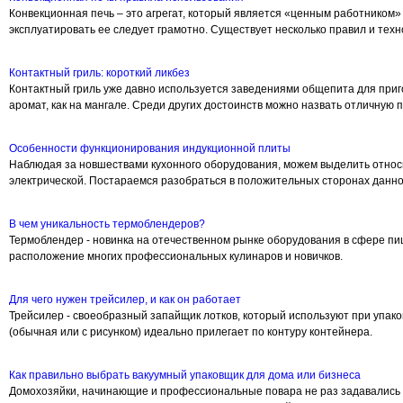
Конвекционная печь – это агрегат, который является «ценным работником»
эксплуатировать ее следует грамотно. Существует несколько правил и тех
Контактный гриль: короткий ликбез
Контактный гриль уже давно используется заведениями общепита для приго
аромат, как на мангале. Среди других достоинств можно назвать отличную
Особенности функционирования индукционной плиты
Наблюдая за новшествами кухонного оборудования, можем выделить относи
электрической. Постараемся разобраться в положительных сторонах данно
В чем уникальность термоблендеров?
Термоблендер - новинка на отечественном рынке оборудования в сфере п
расположение многих профессиональных кулинаров и новичков.
Для чего нужен трейсилер, и как он работает
Трейсилер - своеобразный запайщик лотков, который используют при упаков
(обычная или с рисунком) идеально прилегает по контуру контейнера.
Как правильно выбрать вакуумный упаковщик для дома или бизнеса
Домохозяйки, начинающие и профессиональные повара не раз задавались в