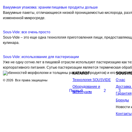
Вакуумная упаковка: храним пищевые продукты дольше
Вакуумные пакеты, отличающиеся низкой проницаемостью кислорода, различ
измененной микросреде.
Sous-Vide: все очень просто
Sous-Vide – это еще одна технология приготовления пищи, предоставляю
кулинара.
Sous-Vide: использование для пастеризации
Уже не одну сотню лет в пищевой отрасли используют пастеризацию как те
корпоративного питания. Сутью пастеризации является термическая обработк
особенностей морфологии и толщины различных продуктов) и его герметич
КАТАЛОГ
SOUSVI
Технология SOUSVIDE
О нас
©
2026
Все права защищены
Оборудование и
Доставка
Первый
←
2
3
аксессуары
Гарантия
Бренды
Новости 
Контакты