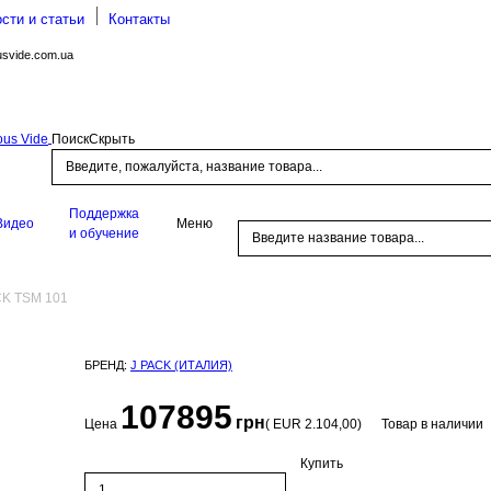
сти и статьи
Контакты
usvide.com.ua
Поиск
Скрыть
Поддержка
Видео
Меню
и обучение
CK TSM 101
БРЕНД:
J PACK (ИТАЛИЯ)
107895
грн
Цена
(
EUR
2.104,00
)
Товар в наличии
Купить