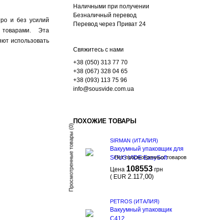
Наличными при получении
Безналичный перевод
ро и без усилий
Перевод через Приват 24
и товарами. Эта
яют использовать
Свяжитесь с нами
+38 (050) 313 77 70
+38 (067) 328 04 65
+38 (093) 113 75 96
info@sousvide.com.ua
ПОХОЖИЕ ТОВАРЫ
(0)
Просмотренные товары
SIRMAN (ИТАЛИЯ)
Вакуумный упаковщик для
SOUS VIDE EasySoft
Нет просмотренных товаров
108553
Цена
грн
2.117,00
(
EUR
)
PETROS (ИТАЛИЯ)
Вакуумный упаковщик
С412