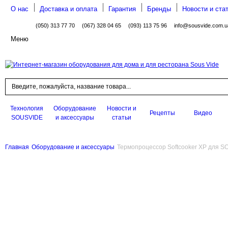
О нас
Доставка и оплата
Гарантия
Бренды
Новости и ста
(050) 313 77 70
(067) 328 04 65
(093) 113 75 96
info@sousvide.com.u
Меню
Поиск
Технология
Оборудование
Новости и
Рецепты
Видео
SOUSVIDE
и аксессуары
статьи
Главная
Оборудование и аксессуары
Термопроцессор Softcooker XP для S