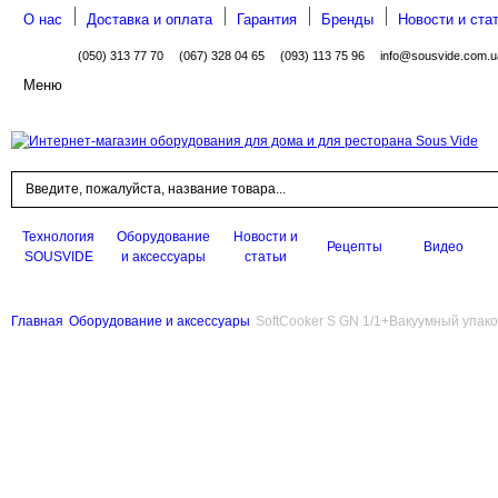
О нас
Доставка и оплата
Гарантия
Бренды
Новости и ста
(050) 313 77 70
(067) 328 04 65
(093) 113 75 96
info@sousvide.com.u
Меню
Поиск
Технология
Оборудование
Новости и
Рецепты
Видео
SOUSVIDE
и аксессуары
статьи
Главная
Оборудование и аксессуары
SoftCooker S GN 1/1+Вакуумный упак