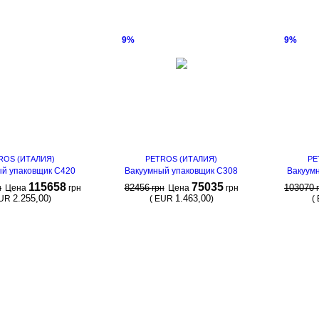
9%
9%
ROS (ИТАЛИЯ)
PETROS (ИТАЛИЯ)
PE
й упаковщик С420
Вакуумный упаковщик C308
Вакуум
115658
75035
82456
103070
н
Цена
грн
грн
Цена
грн
2.255,00
1.463,00
UR
)
(
EUR
)
(
КУПИТЬ
КУПИТЬ