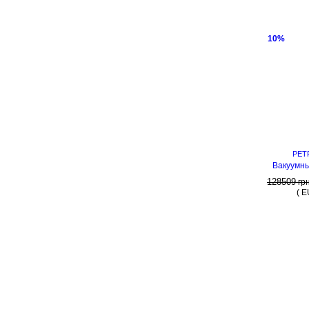
10%
PET
Вакуумны
128509
гр
(
E