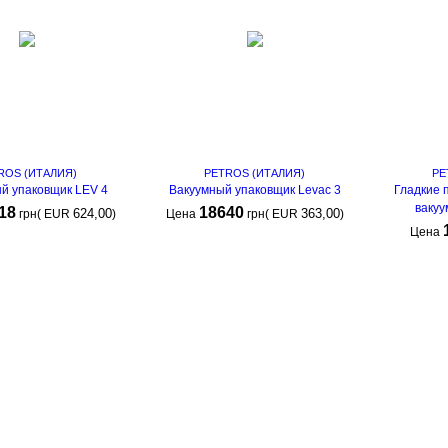
ROS (ИТАЛИЯ)
PETROS (ИТАЛИЯ)
PE
й упаковщик LEV 4
Вакуумный упаковщик Levac 3
Гладкие 
вакуу
18
18640
624,00
363,00
грн
(
EUR
)
Цена
грн
(
EUR
)
Цена
КУПИТЬ
КУПИТЬ