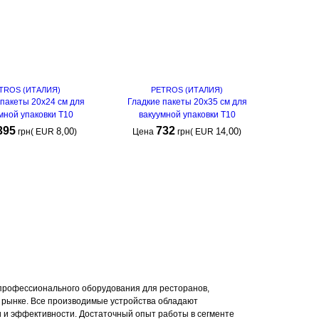
TROS (ИТАЛИЯ)
PETROS (ИТАЛИЯ)
 пакеты 20х24 см для
Гладкие пакеты 20х35 см для
мной упаковки Т10
вакуумной упаковки Т10
395
732
8,00
14,00
грн
(
EUR
)
Цена
грн
(
EUR
)
КУПИТЬ
КУПИТЬ
→
 профессионального оборудования для ресторанов,
рынке. Все производимые устройства обладают
 и эффективности. Достаточный опыт работы в сегменте