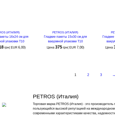
ROS (ИТАЛИЯ)
PETROS (ИТАЛИЯ)
PE
акеты 16х24 см для
Гладкие пакеты 15х30 см для
Гладкие
ной упаковки Т10
вакуумной упаковки Т10
вакуу
18
375
6,00
7,00
грн
(
EUR
)
Цена
грн
(
EUR
)
Цена
КУПИТЬ
КУПИТЬ
1
2
3
PETROS (Италия)
Торговая марка PETROS (Италия) - это производитель
пользующийся высокой репутацией на международном 
современными характеристиками качества, надежности