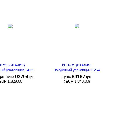
TROS (ИТАЛИЯ)
PETROS (ИТАЛИЯ)
ный упаковщик С412
Вакуумный упаковщик С254
93794
69167
грн
Цена
грн
Цена
грн
1.829,00
1.349,00
EUR
)
(
EUR
)
КУПИТЬ
КУПИТЬ