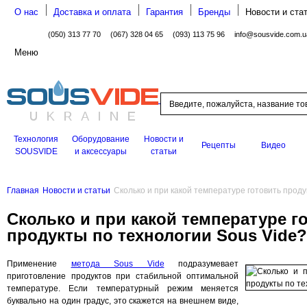
О нас
Доставка и оплата
Гарантия
Бренды
Новости и ста
(050) 313 77 70
(067) 328 04 65
(093) 113 75 96
info@sousvide.com.u
Меню
Поиск
Технология
Оборудование
Новости и
Рецепты
Видео
SOUSVIDE
и аксессуары
статьи
Главная
Новости и статьи
Сколько и при какой температуре готовить проду
Сколько и при какой температуре г
продукты по технологии Sous Vide?
Применение
метода Sous Vide
подразумевает
приготовление продуктов при стабильной оптимальной
температуре. Если температурный режим меняется
буквально на один градус, это скажется на внешнем виде,