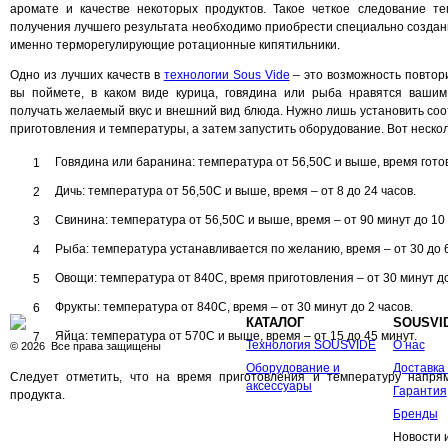
аромате и качестве некоторых продуктов. Такое четкое следование те
получения лучшего результата необходимо приобрести специально созда
именно терморегулирующие ротационные кипятильники.
Одно из лучших качеств в
технологии Sous Vide
– это возможность повтори
вы поймете, в каком виде курица, говядина или рыба нравятся вашим
получать желаемый вкус и внешний вид блюда. Нужно лишь установить с
приготовления и температуры, а затем запустить оборудование. Вот неско
Говядина или баранина: температура от 56,50С и выше, время готовк
Дичь: температура от 56,50С и выше, время – от 8 до 24 часов.
Свинина: температура от 56,50С и выше, время – от 90 минут до 10 
Рыба: температура устанавливается по желанию, время – от 30 до 6
Овощи: температура от 840С, время приготовления – от 30 минут до
Фрукты: температура от 840С, время – от 30 минут до 2 часов.
КАТАЛОГ
SOUSVI
Яйца: температура от 570С и выше, время – от 15 до 45 минут.
Технология SOUSVIDE
О нас
©
2026
Все права защищены
Оборудование и
Доставка
Следует отметить, что на время приготовления и температуру напря
аксессуары
Гарантия
продукта.
Бренды
Новости 